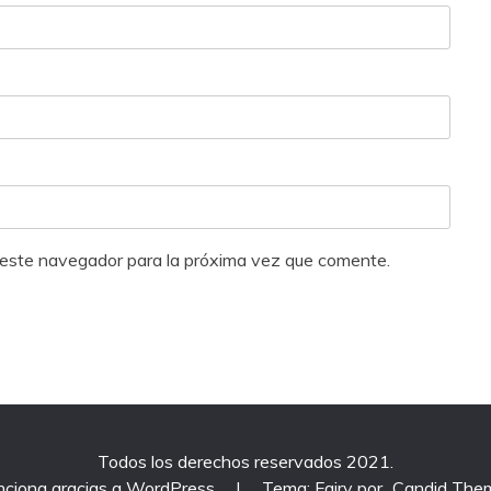
 este navegador para la próxima vez que comente.
Todos los derechos reservados 2021.
nciona gracias a WordPress
|
Tema: Fairy por
Candid The