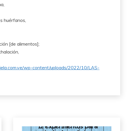
ma,
os huérfanos,
ión [de alimentos];
xhalación,
raciela.com.ve/wp-content/uploads/2022/10/LAS-